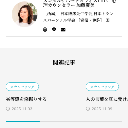
メンタルサポートオフィスLink | 心
理カウンセラー 加藤慶美
［所属］ 日本臨床死生学会,日本トラン
スパーソナル学会 ［資格・免許］ 国家
資格キャリアコンサルタント,一般社団法
人産業カウンセラー協会認定 産業カウン
セラー,両立支援コーディネーター,中学
校教諭一種免許状（音楽）,高等学校教諭
一種免許状（音楽）
関連記事
カウンセリング
カウンセリング
劣等感を深掘りする
人の言葉を真に受け
2025.11.03
2025.11.09